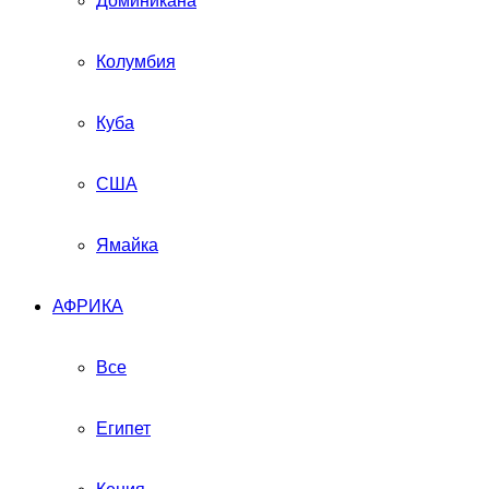
Доминикана
Колумбия
Куба
США
Ямайка
АФРИКА
Все
Египет