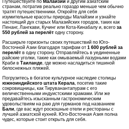
Путешествуйте по
Малайзии
и другим азиатским
странам, потратив реально гораздо меньше чем обычно
тратят путешественники. Откройте для себя
изумительные красоты природы Малайзии и узнайте
настоящий дух старых Малазийских городов, таких как
Пенанг, Лангкави, Кучинг или Кота-Кинабалу и, всего
за
550 рублей за перелёт
одну сторону.
Расширьте горизонты своих путешествий по Юго-
Восточной Азии благодаря тарифам от
1 600 рублей за
перелёт
в одну сторону. Отправляйтесь в уединенные
райские уголки, такие как омываемый лазурными водами
Краби в
Таиланде
, где можно насладиться тишиной
белоснежных пляжей.
Погрузитесь в богатое культурное наследие столицы
южноиндийского штата Керала
, посетив такие
сокровищницы, как Тируванантапурам с его
величественными индуистскими храмами. Или же
предавайтесь изысканным гастрономическим
удовольствиям на раю для гурманов под названием
Бали
, где вас ждут роскошные отели и рестораны с
лучшей азиатской кухней. Юго-Восточная Азия полна
чудес, которые стоит открыть для себя.