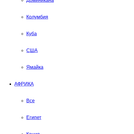
Доминикана
Колумбия
Куба
США
Ямайка
АФРИКА
Все
Египет