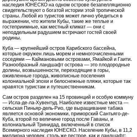
наследия ЮНЕСКО на одном острове безапелляционно
свидетельствуют о богатой истории этой тропической
страны. Любой из туристов может лично убедиться в
выражении, что жители Кубы, такие же теплые и
гостеприимные, как местный климат — они с
неподдельным радушием встречают гостей своей
родины.
Куба — крупнейший остров Карибского бассейна,
которые окружен лишь морем и немногочисленными
соседями — Каймановыми островами, Ямайкой и Гаити.
Разнообразный ландшафт острова — это плодородные
долины, возвышенности, переходящие в горы,
оживленные города, живописные поселения
колониальной эпохи и белоснежные пляжи, которые так
нравятся туристам и путешественникам.
Сам остров разделен на 15 провинций и особую коммуну
— Исла-де-ла-Хувентуд. Наиболее известные места —
сельская Пиньяр-дель-Рио, где выращивание табака
является основой экономики, приморский Сантьяго-де-
Куба, второй по величине город после Гаваны, и
колониальный Тринидад, включенный в список
Всемирного наследия ЮНЕСКО. Население Кубы, в 11,2
миллиона человек, столь же пестрое, как и ландшафт: