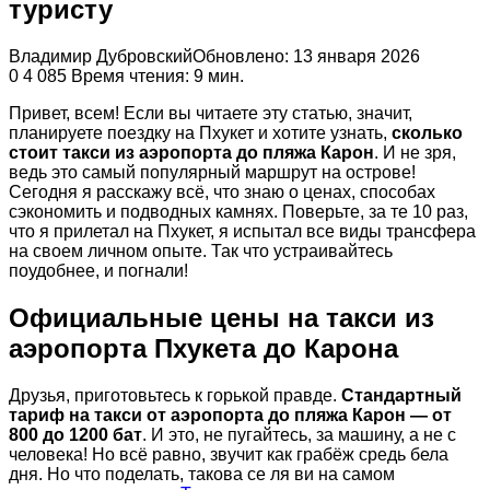
туристу
Владимир Дубровский
Обновлено: 13 января 2026
0
4 085
Время чтения: 9 мин.
Привет, всем! Если вы читаете эту статью, значит,
планируете поездку на Пхукет и хотите узнать,
сколько
стоит такси из аэропорта до пляжа Карон
. И не зря,
ведь это самый популярный маршрут на острове!
Сегодня я расскажу всё, что знаю о ценах, способах
сэкономить и подводных камнях. Поверьте, за те 10 раз,
что я прилетал на Пхукет, я испытал все виды трансфера
на своем личном опыте. Так что устраивайтесь
поудобнее, и погнали!
Официальные цены на такси из
аэропорта Пхукета до Карона
Друзья, приготовьтесь к горькой правде.
Стандартный
тариф на такси от аэропорта до пляжа Карон — от
800 до 1200 бат
. И это, не пугайтесь, за машину, а не с
человека! Но всё равно, звучит как грабёж средь бела
дня. Но что поделать, такова се ля ви на самом