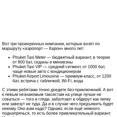
Вот три проверенных компании, которые возят по
маршруту «аэропорт — Карон» много лет:
Phuket Taxi Meter — бюджетный вариант, в теории
от 800 бат, седаны и минивэны
Phuket Taxi VIP — средний сегмент, от 1000 бат,
чаще новые авто с кондиционером
Phuket Airport Limousine — премиум-класс, от 1200
бат, встреча с табличкой, Wi-Fi, вода
С этими ребятами точно доедете без приключений. А вот
к левым незнакомым таксистам на улице лучше не
соваться — того и гляди, заболтают и обдерут как липку
или завезут не туда. Да и в случае чего предъявить будет
некому. Оно вам надо? Однако, если ещё немного
поднапрячься, то есть более привлекательный вариант.