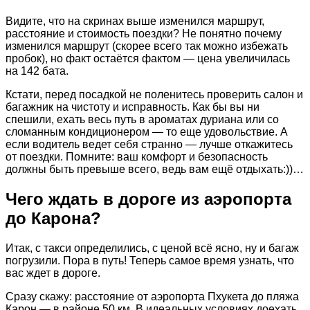
Видите, что на скринах выше изменился маршрут,
расстояние и стоимость поездки? Не понятно почему
изменился маршрут (скорее всего так можно избежать
пробок), но факт остаётся фактом — цена увеличилась
на 142 бата.
Кстати, перед посадкой не поленитесь проверить салон и
багажник на чистоту и исправность. Как бы вы ни
спешили, ехать весь путь в ароматах дуриана или со
сломанным кондиционером — то еще удовольствие. А
если водитель ведет себя странно — лучше откажитесь
от поездки. Помните: ваш комфорт и безопасность
должны быть превыше всего, ведь вам ещё отдыхать:))…
Чего ждать в дороге из аэропорта
до Карона?
Итак, с такси определились, с ценой всё ясно, ну и багаж
погрузили. Пора в путь! Теперь самое время узнать, что
вас ждет в дороге.
Сразу скажу: расстояние от аэропорта Пхукета до пляжа
Карон — в районе 50 км. В идеальных условиях доехать