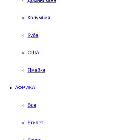
Доминикана
Колумбия
Куба
США
Ямайка
АФРИКА
Все
Египет