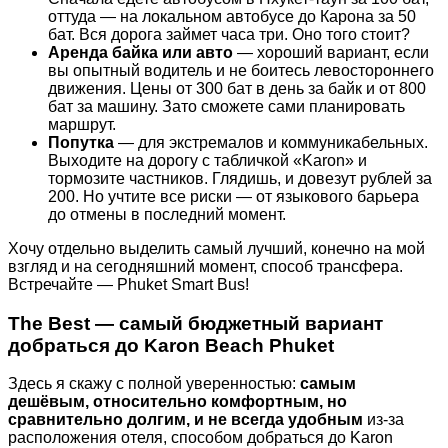
оттуда — на локальном автобусе до Карона за 50
бат. Вся дорога займет часа три. Оно того стоит?
Аренда байка или авто
— хороший вариант, если
вы опытный водитель и не боитесь левостороннего
движения. Цены от 300 бат в день за байк и от 800
бат за машину. Зато сможете сами планировать
маршрут.
Попутка
— для экстремалов и коммуникабельных.
Выходите на дорогу с табличкой «Karon» и
тормозите частников. Глядишь, и довезут рублей за
200. Но учтите все риски — от языкового барьера
до отмены в последний момент.
Хочу отдельно выделить самый лучший, конечно на мой
взгляд и на сегодняшний момент, способ трансфера.
Встречайте — Phuket Smart Bus!
The Best — самый бюджетный вариант
добраться до Karon Beach Phuket
Здесь я скажу с полной уверенностью:
самым
дешёвым, относительно комфортным, но
сравнительно долгим, и не всегда удобным
из-за
расположения отеля, способом добраться до Karon