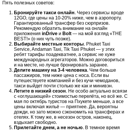
Пять полезных советов:
Бронируйте такси онлайн
. Через сервисы вроде
12GO, где цены на 10-20% ниже, чем в аэропорту.
Гарантированный трансфер без сюрпризов.
Рекомендую обратить внимание на онлайн
приложения
inDrive
и
Bolt
— на мой взгляд «THE
BEST!» (о них чуть позже).
Выбирайте местные конторы
. Phuket Taxi
Service, Andaman Taxi, Tik Taxi Phuket — у этих
ребят тарифы поадекватнее, а сервис не хуже
международных агрегаторов. Можно договориться
и на месте, но лучше бронировать заранее.
Делите машину на 3-4 человека
. Чем больше
пассажиров, тем ниже цена с носа. Если вы
путешествуете компанией и без кучи чемоданов,
такси выйдет почти столько же как и минивэн.
Летите в низкий сезон
. Не особо актуально всвязи
с «оглушающей» стоимостью перелёта, но всё же. С
мая по октябрь туристов на Пхукете меньше, а все
цены включая жильё — приятнее. Да, вероятны
дожди, но зато можно сэкономить на трансферах и
отелях. К тому же, в несезон остров, наконец,
вздыхает свободно.
Прилетайте днем, а не ночью
. В темное время