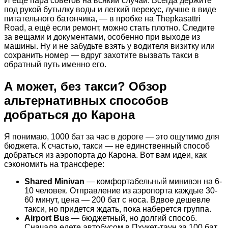
И еще пара советов на всякий случай. Всегда держите
под рукой бутылку воды и легкий перекус, лучше в виде
питательного батончика, — в пробке на Thepkasattri
Road, а ещё если ремонт, можно стать плотно. Следите
за вещами и документами, особенно при выходе из
машины. Ну и не забудьте взять у водителя визитку или
сохранить номер — вдруг захотите вызвать такси в
обратный путь именно его.
А может, без такси? Обзор
альтернативных способов
добраться до Карона
Я понимаю, 1000 бат за час в дороге — это ощутимо для
бюджета. К счастью, такси — не единственный способ
добраться из аэропорта до Карона. Вот вам идеи, как
сэкономить на трансфере:
Shared Minivan
— комфортабельный минивэн на 6-
10 человек. Отправление из аэропорта каждые 30-
60 минут, цена — 200 бат с носа. Вдвое дешевле
такси, но придется ждать, пока наберется группа.
Airport Bus
— бюджетный, но долгий способ.
Сначала едете автобусом в Пхукет-таун за 100 бат,