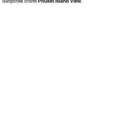
напротив отеля
Phuket Island View
.