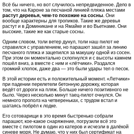
Всё бы ничего, но вот случилось непредвиденное. Дело в
том, что на Кароне за песчаной линией пляжа местами
растут деревья, чем-то похожие на сосны
. Они
вообще характерны для тропиков. Такие же деревья
растут и в Доминикане и на Ямайке и во Вьетнаме. Они
высокие, такие же как старые сосны.
Одним словом, толи ветер дунул, толи наш пилот не
справился с управлением, но парашют зашёл за линию
песчаного пляжа и зацепился за макушку одной из сосен.
При этом он моментально схлопнулся и с высоты камнем
пошёл вниз, а вместе с ним и «лётчики». Раздался
громкий хлопок, даже два — это были удары тел о песок.
В этой истории есть и положительный момент. «Летчики»
при падении перелетели бетонную дорожку, которая
ведёт от дороги на пляж. Больше ничего позитивного не
было. Через несколько минут таец-пилот очнулся. Он
немного прополз на четвереньках, с трудом встал и
шатаясь побрёл к лодке.
Его сотоварищи в это время быстренько собрали
парашют, кое-какое снаряжение, погрузили всё это
вместе с пилотом в один из катеров и исчезли в далёкой
синеве моря. Не думаю, что у них был сертификат на