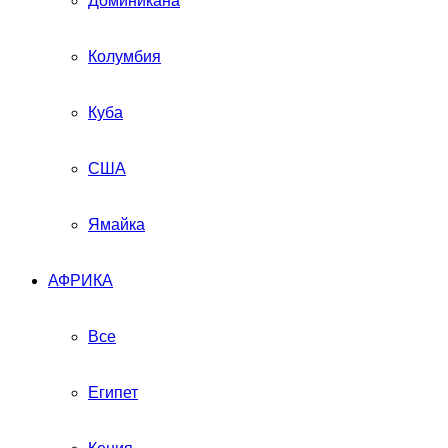
Доминикана
Колумбия
Куба
США
Ямайка
АФРИКА
Все
Египет