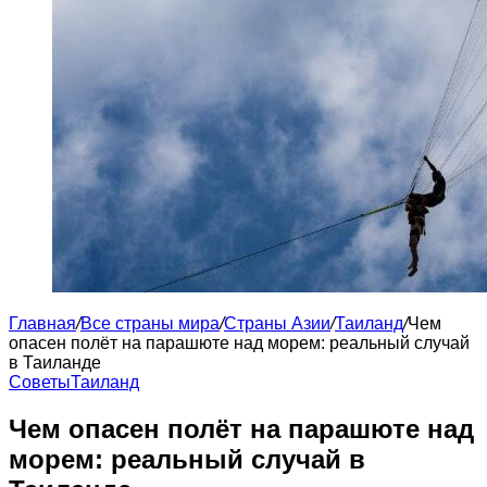
Главная
/
Все страны мира
/
Страны Азии
/
Таиланд
/
Чем
опасен полёт на парашюте над морем: реальный случай
в Таиланде
Советы
Таиланд
Чем опасен полёт на парашюте над
морем: реальный случай в