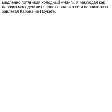
медленно потягивая холодный «Чанг», я наблюдал как
парочка молоденьких японок попали в сети парашютных
завлекал Карона на Пхукете.