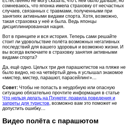
Естественно не могу сказать, что с ней было дальше, но
сомневаюсь, что японка имела страховку от несчастных
случаев, связанных с травмами, полученными при
занятиях активными видами спорта. Хотя, возможно,
такая страховка у неё и была. Ведь японцы
дисциплинированная нация.
Вот в принципе и вся история. Теперь сами решайте
стоит ли удовольствие полёта возможных негативных
последствий для вашего здоровья и возможно жизни. И
вы всегда включаете в страховку занятия активными
видами спорта?
Да, ещё одно. Целых три дня парашютистов на пляже не
было видно, но на четвёртый день я услышал знакомое
«мистер, мистер, парашют, парасейлинг»…
Совет:
Чтобы не попасть в неудобную или опасную
ситуацию обязательно прочтите информация в статье
Что нельзя делать на Пхукете: правила поведения и
запреты для туристов
, возможно вам это поможет не
допустить ошибку…
Видео полёта с парашютом