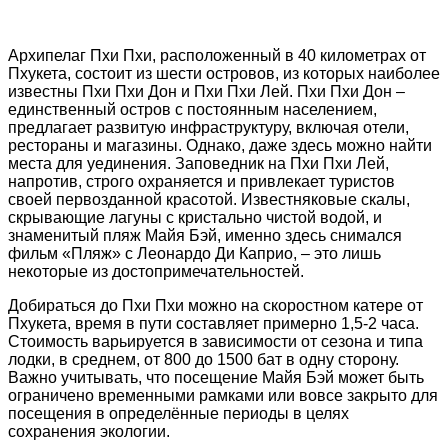
Архипелаг Пхи Пхи, расположенный в 40 километрах от
Пхукета, состоит из шести островов, из которых наиболее
известны Пхи Пхи Дон и Пхи Пхи Лей. Пхи Пхи Дон –
единственный остров с постоянным населением,
предлагает развитую инфраструктуру, включая отели,
рестораны и магазины. Однако, даже здесь можно найти
места для уединения. Заповедник на Пхи Пхи Лей,
напротив, строго охраняется и привлекает туристов
своей первозданной красотой. Известняковые скалы,
скрывающие лагуны с кристально чистой водой, и
знаменитый пляж Майя Бэй, именно здесь снимался
фильм «Пляж» с Леонардо Ди Каприо, – это лишь
некоторые из достопримечательностей.
Добираться до Пхи Пхи можно на скоростном катере от
Пхукета, время в пути составляет примерно 1,5-2 часа.
Стоимость варьируется в зависимости от сезона и типа
лодки, в среднем, от 800 до 1500 бат в одну сторону.
Важно учитывать, что посещение Майя Бэй может быть
ограничено временными рамками или вовсе закрыто для
посещения в определённые периоды в целях
сохранения экологии.