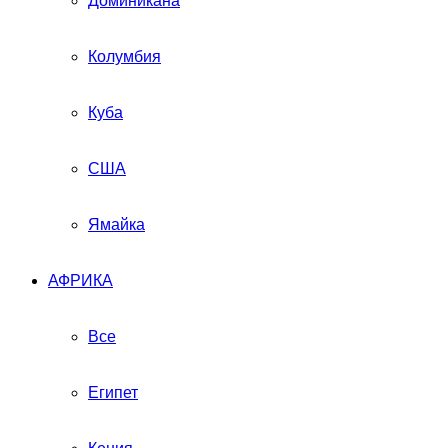
Доминикана
Колумбия
Куба
США
Ямайка
АФРИКА
Все
Египет