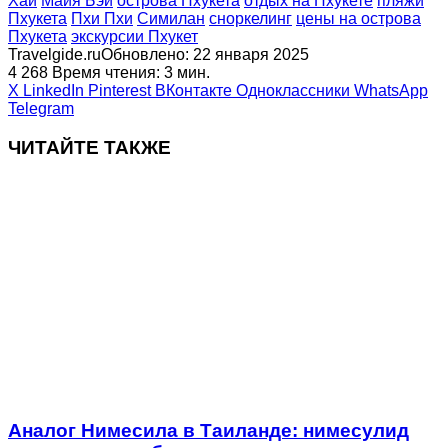
Хай
Майя Бэй
острова Пхукета
отдых на Пхукете
пляжи
Пхукета
Пхи Пхи
Симилан
сноркелинг
цены на острова
Пхукета
экскурсии Пхукет
Travelgide.ru
Обновлено: 22 января 2025
4
268
Время чтения: 3 мин.
X
LinkedIn
Pinterest
ВКонтакте
Одноклассники
WhatsApp
Telegram
ЧИТАЙТЕ ТАКЖЕ
Аналог Нимесила в Таиланде: нимесулид