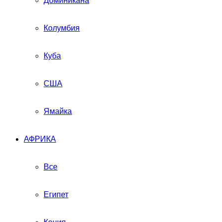
Доминикана
Колумбия
Куба
США
Ямайка
АФРИКА
Все
Египет