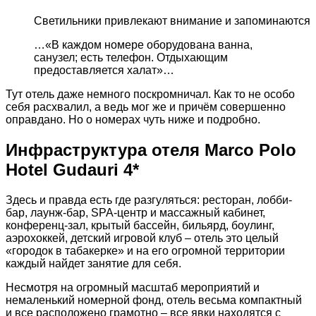
Светильники привлекают внимание и запоминаются
…«В каждом номере оборудована ванна,
санузел; есть телефон. Отдыхающим
предоставляется халат»…
Тут отель даже немного поскромничал. Как то не особо
себя расхвалил, а ведь мог же и причём совершенно
оправдано. Но о номерах чуть ниже и подробно.
Инфраструктура отеля Marco Polo
Hotel Gudauri 4*
Здесь и правда есть где разгуляться: ресторан, лобби-
бар, лаунж-бар, SPA-центр и массажный кабинет,
конференц-зал, крытый бассейн, бильярд, боулинг,
аэрохоккей, детский игровой клуб – отель это целый
«городок в табакерке» и на его огромной территории
каждый найдет занятие для себя.
Несмотря на огромный масштаб мероприятий и
немаленький номерной фонд, отель весьма компактный
и все расположено грамотно – все явки находятся с