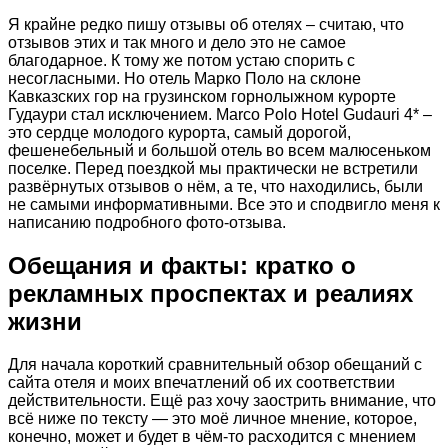
Я крайне редко пишу отзывы об отелях – считаю, что
отзывов этих и так много и дело это не самое
благодарное. К тому же потом устаю спорить с
несогласными. Но отель Марко Поло на склоне
Кавказских гор на грузинском горнолыжном курорте
Гудаури стал исключением. Marco Polo Hotel Gudauri 4* –
это сердце молодого курорта, самый дорогой,
фешенебельный и большой отель во всем малюсеньком
поселке. Перед поездкой мы практически не встретили
развёрнутых отзывов о нём, а те, что находились, были
не самыми информативными. Все это и сподвигло меня к
написанию подробного фото-отзыва.
Обещания и факты: кратко о
рекламных проспектах и реалиях
жизни
Для начала короткий сравнительный обзор обещаний с
сайта отеля и моих впечатлений об их соответствии
действительности. Ещё раз хочу заострить внимание, что
всё ниже по тексту — это моё личное мнение, которое,
конечно, может и будет в чём-то расходится с мнением