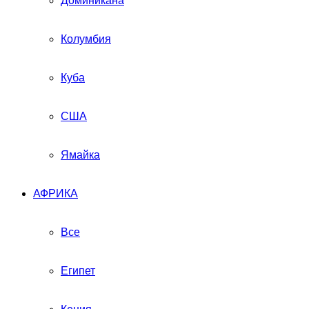
Доминикана
Колумбия
Куба
США
Ямайка
АФРИКА
Все
Египет