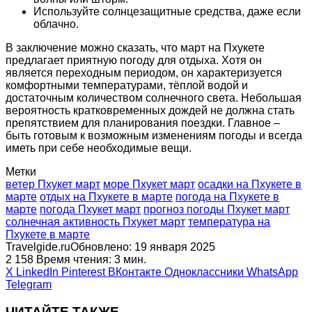
Используйте солнцезащитные средства, даже если
облачно.
В заключение можно сказать, что март на Пхукете
предлагает приятную погоду для отдыха. Хотя он
является переходным периодом, он характеризуется
комфортными температурами, тёплой водой и
достаточным количеством солнечного света. Небольшая
вероятность кратковременных дождей не должна стать
препятствием для планирования поездки. Главное –
быть готовым к возможным изменениям погоды и всегда
иметь при себе необходимые вещи.
Метки
ветер Пхукет март
море Пхукет март
осадки на Пхукете в
марте
отдых на Пхукете в марте
погода на Пхукете в
марте
погода Пхукет март
прогноз погоды Пхукет март
солнечная активность Пхукет март
температура на
Пхукете в марте
Travelgide.ru
Обновлено: 19 января 2025
2
158
Время чтения: 3 мин.
X
LinkedIn
Pinterest
ВКонтакте
Одноклассники
WhatsApp
Telegram
ЧИТАЙТЕ ТАКЖЕ