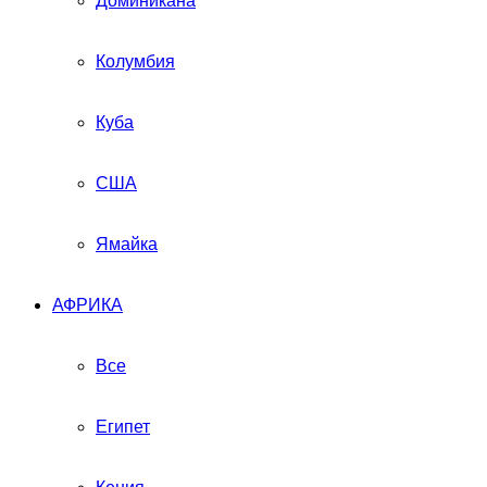
Доминикана
Колумбия
Куба
США
Ямайка
АФРИКА
Все
Египет