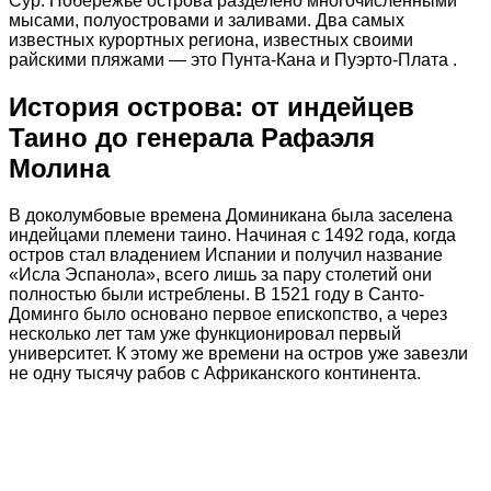
Сур. Побережье острова разделено многочисленными
мысами, полуостровами и заливами. Два самых
известных курортных региона, известных своими
райскими пляжами — это Пунта-Кана и Пуэрто-Плата .
История острова: от индейцев
Таино до генерала Рафаэля
Молина
В доколумбовые времена Доминикана была заселена
индейцами племени таино. Начиная с 1492 года, когда
остров стал владением Испании и получил название
«Исла Эспанола», всего лишь за пару столетий они
полностью были истреблены. В 1521 году в Санто-
Доминго было основано первое епископство, а через
несколько лет там уже функционировал первый
университет. К этому же времени на остров уже завезли
не одну тысячу рабов с Африканского континента.