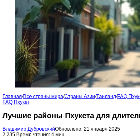
Главная
/
Все страны мира
/
Страны Азии
/
Таиланд
/
FAQ Пхук
FAQ Пхукет
Лучшие районы Пхукета для длител
Владимир Дубровский
Обновлено: 21 января 2025
2
235
Время чтения: 4 мин.