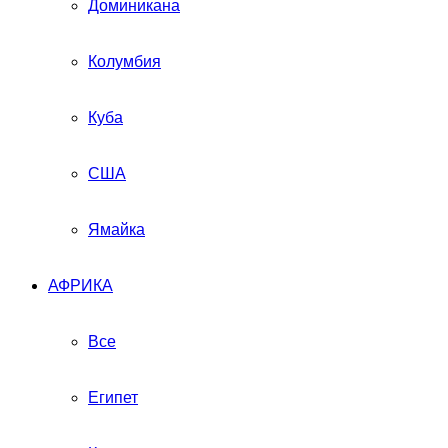
Доминикана
Колумбия
Куба
США
Ямайка
АФРИКА
Все
Египет