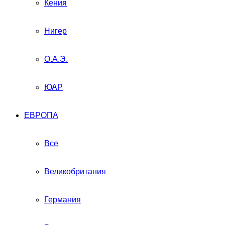
Кения
Нигер
О.А.Э.
ЮАР
ЕВРОПА
Все
Великобритания
Германия