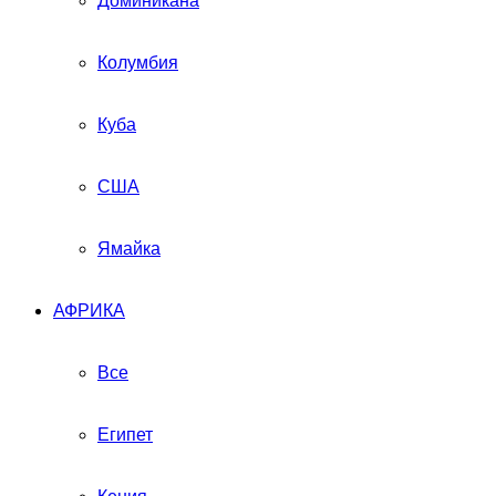
Доминикана
Колумбия
Куба
США
Ямайка
АФРИКА
Все
Египет