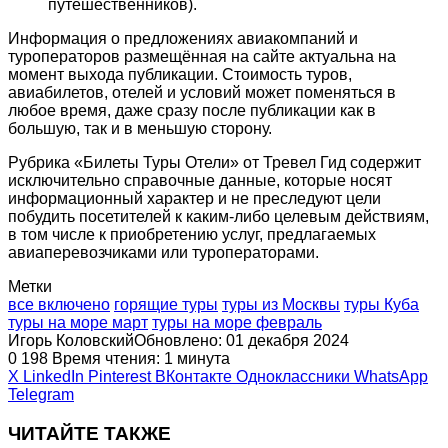
путешественников).
Информация о предложениях авиакомпаний и
туроператоров размещённая на сайте актуальна на
момент выхода публикации. Стоимость туров,
авиабилетов, отелей и условий может поменяться в
любое время, даже сразу после публикации как в
большую, так и в меньшую сторону.
Рубрика «Билеты Туры Отели» от Тревел Гид содержит
исключительно справочные данные, которые носят
информационный характер и не преследуют цели
побудить посетителей к каким-либо целевым действиям,
в том числе к приобретению услуг, предлагаемых
авиаперевозчиками или туроператорами.
Метки
все включено
горящие туры
туры из Москвы
туры Куба
туры на море март
туры на море февраль
Игорь Коловский
Обновлено: 01 декабря 2024
0
198
Время чтения: 1 минута
X
LinkedIn
Pinterest
ВКонтакте
Одноклассники
WhatsApp
Telegram
ЧИТАЙТЕ ТАКЖЕ