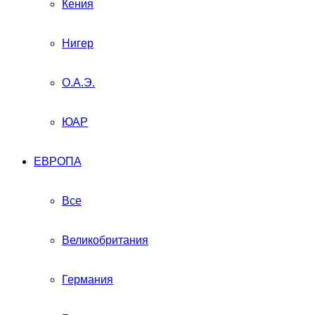
Кения
Нигер
О.А.Э.
ЮАР
ЕВРОПА
Все
Великобритания
Германия