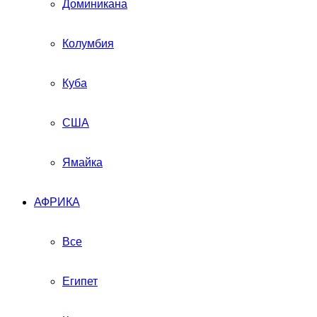
Доминикана
Колумбия
Куба
США
Ямайка
АФРИКА
Все
Египет