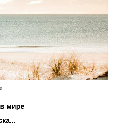
е
 в мире
ка...