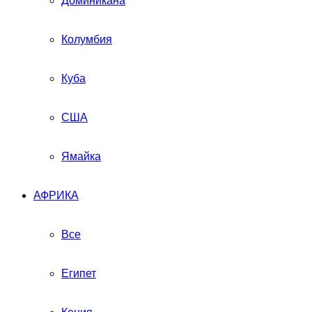
Доминикана
Колумбия
Куба
США
Ямайка
АФРИКА
Все
Египет