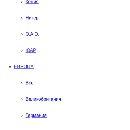
Кения
Нигер
О.А.Э.
ЮАР
ЕВРОПА
Все
Великобритания
Германия