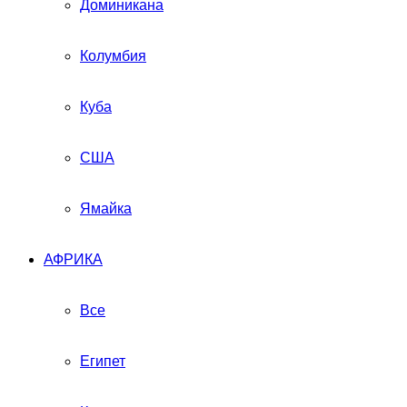
Доминикана
Колумбия
Куба
США
Ямайка
АФРИКА
Все
Египет