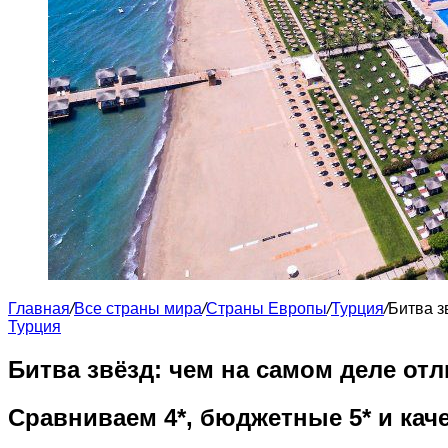
Главная
/
Все страны мира
/
Страны Европы
/
Турция
/
Битва з
Турция
Битва звёзд: чем на самом деле отли
Сравниваем 4*, бюджетные 5* и качес