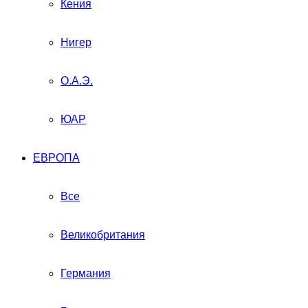
Кения
Нигер
О.А.Э.
ЮАР
ЕВРОПА
Все
Великобритания
Германия