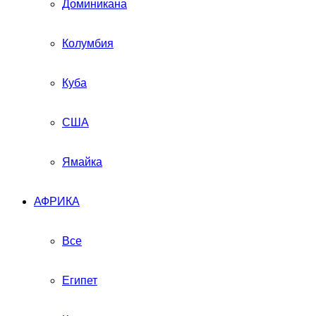
Доминикана
Колумбия
Куба
США
Ямайка
АФРИКА
Все
Египет