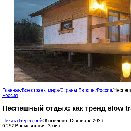
Главная
/
Все страны мира
/
Страны Европы
/
Россия
/
Неспешн
Россия
Неспешный отдых: как тренд slow tr
Никита Береговой
Обновлено: 13 января 2026
0
252
Время чтения: 3 мин.