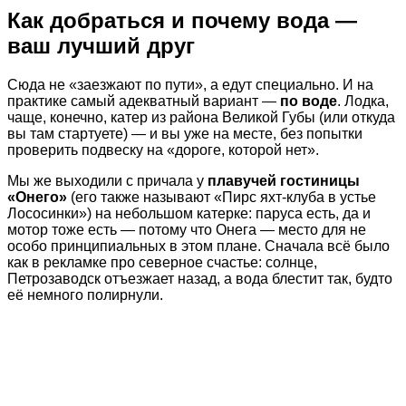
Как добраться и почему вода —
ваш лучший друг
Сюда не «заезжают по пути», а едут специально. И на
практике самый адекватный вариант —
по воде
. Лодка,
чаще, конечно, катер из района Великой Губы (или откуда
вы там стартуете) — и вы уже на месте, без попытки
проверить подвеску на «дороге, которой нет».
Мы же выходили с причала у
плавучей гостиницы
«Онего»
(его также называют «Пирс яхт-клуба в устье
Лососинки») на небольшом катерке: паруса есть, да и
мотор тоже есть — потому что Онега — место для не
особо принципиальных в этом плане. Сначала всё было
как в рекламке про северное счастье: солнце,
Петрозаводск отъезжает назад, а вода блестит так, будто
её немного полирнули.