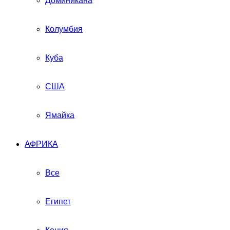
Доминикана
Колумбия
Куба
США
Ямайка
АФРИКА
Все
Египет