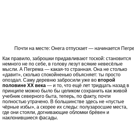
Почти на месте: Онега отпускает — начинается Пегр
Как правило, заброшки придавливают тоской: становится
немного не по себе, в голову лезут всякие невесёлые
мысли. А Пегрема — какая-то странная. Она не столько
«давит», сколько спокойненько объясняет: ты просто
опоздал. Саму деревню забросили уже во
второй
половине XX века
— и то, что ещё лет тридцать назад в
принципе можно было бы целиком сохранить как живой
учебник северного быта, теперь, по факту, почти
полностью утрачено. В большинстве здесь не «пустые
чёрные избы», а скорее их следы: полузаросшие места,
где они стояли, догнивающие обломки брёвен и
наклонившиеся фасады.