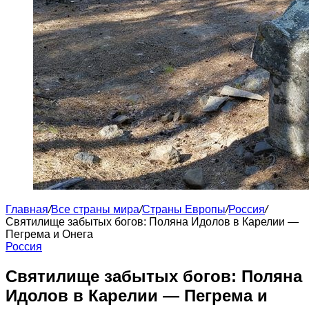
Главная
/
Все страны мира
/
Страны Европы
/
Россия
/
Святилище забытых богов: Поляна Идолов в Карелии —
Пегрема и Онега
Россия
Святилище забытых богов: Поляна
Идолов в Карелии — Пегрема и