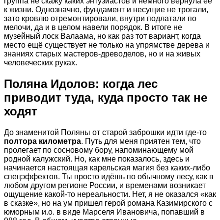
группа не скажу каких энтузиастов и немного вернула её
к жизни. Однозначно, фундамент и несущие не трогали,
зато кровлю отремонтировали, внутри подлатали по
мелочи, да и в целом навели порядок. В итоге не
музейный лоск Валаама, но как раз тот вариант, когда
место ещё существует не только на упрямстве дерева и
знаниях старых мастеров-древоделов, но и на живых
человеческих руках.
Поляна Идолов: когда лес
приводит туда, куда просто так не
ходят
До знаменитой Поляны от старой заброшки идти где-то
полтора километра
. Путь для меня приятен тем, что
пролегает по сосновому бору, напоминающему мой
родной калужский. Но, как мне показалось, здесь и
начинается настоящая карельская магия без каких-либо
спецэффектов. Ты просто идёшь по обычному лесу, как в
любом другом регионе России, и временами возникает
ощущение какой-то нереальности. Нет, я не оказался «как
в сказке», но на ум пришел герой романа Казимирского с
юморным и.о. в виде Марселя Ивановича, попавший в