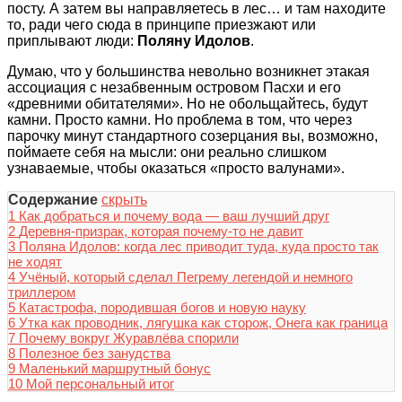
посту. А затем вы направляетесь в лес… и там находите
то, ради чего сюда в принципе приезжают или
приплывают люди:
Поляну Идолов
.
Думаю, что у большинства невольно возникнет этакая
ассоциация с незабвенным островом Пасхи и его
«древними обитателями». Но не обольщайтесь, будут
камни. Просто камни. Но проблема в том, что через
парочку минут стандартного созерцания вы, возможно,
поймаете себя на мысли: они реально слишком
узнаваемые, чтобы оказаться «просто валунами».
Содержание
скрыть
1
Как добраться и почему вода — ваш лучший друг
2
Деревня-призрак, которая почему-то не давит
3
Поляна Идолов: когда лес приводит туда, куда просто так
не ходят
4
Учёный, который сделал Пегрему легендой и немного
триллером
5
Катастрофа, породившая богов и новую науку
6
Утка как проводник, лягушка как сторож, Онега как граница
7
Почему вокруг Журавлёва спорили
8
Полезное без занудства
9
Маленький маршрутный бонус
10
Мой персональный итог