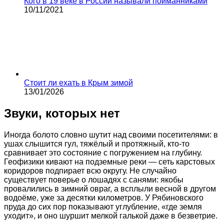
Кого в 19 веке в России называли пойманниками
10/11/2021
Стоит ли ехать в Крым зимой
13/01/2026
Звуки, которых нет
Иногда болото словно шутит над своими посетителями: в
ушах слышится гул, тяжёлый и протяжный, кто-то
сравнивает это состояние с погружением на глубину.
Геофизики кивают на подземные реки — сеть карстовых
коридоров подпирает всю округу. Не случайно
существует поверье о лошадях с санями: якобы
провалились в зимний овраг, а всплыли весной в другом
водоёме, уже за десятки километров. У Рябиновского
пруда до сих пор показывают углубление, «где земля
уходит», и оно шуршит мелкой галькой даже в безветрие.