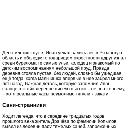
Десятилетия спустя Иван уехал валить лес в Рязанскую
область и обследуя с товарищем окрестности вдруг узнал
среди бурелома те самые ульи, колодец и знакомый по
детским воспоминаниям небольшой пруд. Правда
деревня стояла пустая, без людей, словно бы ушедшая
ещё тогда, когда мальчишка впервые в неё забрел много
лет назад. Важная деталь, которую запомнил Иван —
солнце в «той» деревне висело высоко – не по-осеннему,
‒ хотя реальные часы неумолимо тянули к закату.
Сани-странники
Ходит легенда, что в середине тридцатых годов
прошлого века житель Драчёва по фамилии Копылов
вывел из деревни пару тяжёлых саней, запряжённых