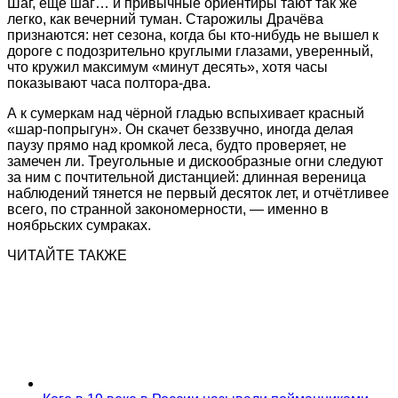
Шаг, ещё шаг… и привычные ориентиры тают так же
легко, как вечерний туман. Старожилы Драчёва
признаются: нет сезона, когда бы кто-нибудь не вышел к
дороге с подозрительно круглыми глазами, уверенный,
что кружил максимум «минут десять», хотя часы
показывают часа полтора-два.
А к сумеркам над чёрной гладью вспыхивает красный
«шар-попрыгун». Он скачет беззвучно, иногда делая
паузу прямо над кромкой леса, будто проверяет, не
замечен ли. Треугольные и дискообразные огни следуют
за ним с почтительной дистанцией: длинная вереница
наблюдений тянется не первый десяток лет, и отчётливее
всего, по странной закономерности, — именно в
ноябрьских сумраках.
ЧИТАЙТЕ ТАКЖЕ