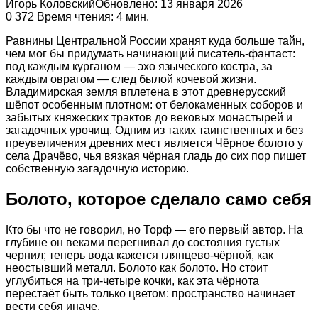
Игорь Коловский
Обновлено: 13 января 2026
0
372
Время чтения: 4 мин.
Равнины Центральной России хранят куда больше тайн,
чем мог бы придумать начинающий писатель-фантаст:
под каждым курганом — эхо языческого костра, за
каждым оврагом — след былой кочевой жизни.
Владимирская земля вплетена в этот древнерусский
шёпот особенным плотном: от белокаменных соборов и
забытых княжеских трактов до вековых монастырей и
загадочных урочищ. Одним из таких таинственных и без
преувеличения древних мест является Чёрное болото у
села Драчёво, чья вязкая чёрная гладь до сих пор пишет
собственную загадочную историю.
Болото, которое сделало само себя
Кто бы что не говорил, но Торф — его первый автор. На
глубине он веками перегнивал до состояния густых
чернил; теперь вода кажется глянцево-чёрной, как
неостывший металл. Болото как болото. Но стоит
углубиться на три-четыре кочки, как эта чёрнота
перестаёт быть только цветом: пространство начинает
вести себя иначе.