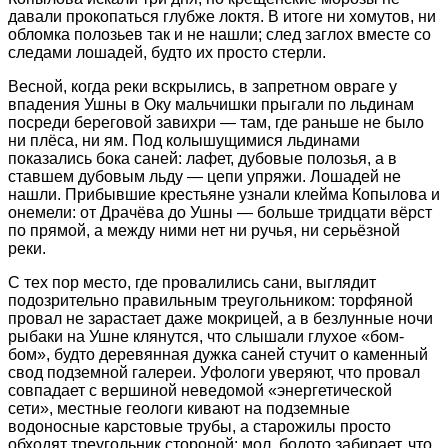
давали прокопаться глубже локтя. В итоге ни хомутов, ни
обломка полозьев так и не нашли; след заглох вместе со
следами лошадей, будто их просто стерли.
Весной, когда реки вскрылись, в запретном овраге у
впадения Ушны в Оку мальчишки прыгали по льдинам
посреди береговой завихри — там, где раньше не было
ни плёса, ни ям. Под колышущимися льдинами
показались бока саней: лафет, дубовые полозья, а в
ставшем дубовым льду — цепи упряжи. Лошадей не
нашли. Прибывшие крестьяне узнали клейма Копылова и
онемели: от Драчёва до Ушны — больше тридцати вёрст
по прямой, а между ними нет ни ручья, ни серьёзной
реки.
С тех пор место, где провалились сани, выглядит
подозрительно правильным треугольником: торфяной
провал не зарастает даже мокрицей, а в безлунные ночи
рыбаки на Ушне клянутся, что слышали глухое «бом-
бом», будто деревянная дужка саней стучит о каменный
свод подземной галереи. Уфологи уверяют, что провал
совпадает с вершиной неведомой «энергетической
сети», местные геологи кивают на подземные
водоносные карстовые трубы, а старожилы просто
обходят треугольник стороной: мол, болото забирает, что