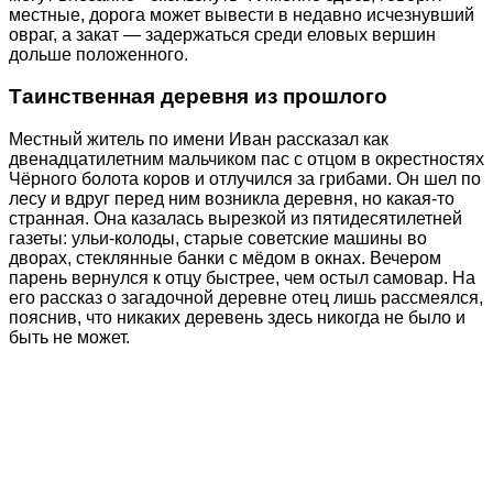
местные, дорога может вывести в недавно исчезнувший
овраг, а закат ― задержаться среди еловых вершин
дольше положенного.
Таинственная деревня из прошлого
Местный житель по имени Иван рассказал как
двенадцатилетним мальчиком пас с отцом в окрестностях
Чёрного болота коров и отлучился за грибами. Он шел по
лесу и вдруг перед ним возникла деревня, но какая-то
странная. Она казалась вырезкой из пятидесятилетней
газеты: ульи-колоды, старые советские машины во
дворах, стеклянные банки с мёдом в окнах. Вечером
парень вернулся к отцу быстрее, чем остыл самовар. На
его рассказ о загадочной деревне отец лишь рассмеялся,
пояснив, что никаких деревень здесь никогда не было и
быть не может.