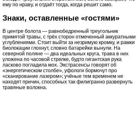
ему по нраву, и отдаёт тогда, когда решит само.
Знаки, оставленные «гостями»
В центре болота — равнобедренный треугольник
примятой травы, с трёх сторон отмеченный аккуратными
углублениями. Стоит выйти за незримую кромку, и рамки
биолокации глохнут, словно батарейки вынули. На
северной поляне — два идеальных круга, трава в них
уложена по часовой стрелке, будто гигантская рука
ласково погладила мох. Экстрасенсы говорят об
«энергетическом столбе», уфологи бормочут про
«сканирование лазером»; учёные тем временем не
находят причин, способных так филигранно развернуть
травяные волокна.