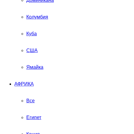
Доминикана
Колумбия
Куба
США
Ямайка
АФРИКА
Все
Египет