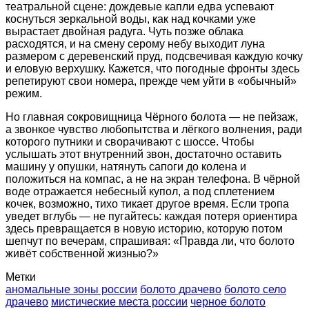
театральной сцене: дождевые капли едва успевают
коснуться зеркальной воды, как над кочками уже
вырастает двойная радуга. Чуть позже облака
расходятся, и на смену серому небу выходит луна
размером с деревенский пруд, подсвечивая каждую кочку
и еловую верхушку. Кажется, что погодные фронты здесь
репетируют свои номера, прежде чем уйти в «обычный»
режим.
Но главная сокровищница Чёрного болота — не пейзаж,
а звонкое чувство любопытства и лёгкого волнения, ради
которого путники и сворачивают с шоссе. Чтобы
услышать этот внутренний звон, достаточно оставить
машину у опушки, натянуть сапоги до колена и
положиться на компас, а не на экран телефона. В чёрной
воде отражается небесный купол, а под сплетением
кочек, возможно, тихо тикает другое время. Если тропа
уведет вглубь — не пугайтесь: каждая потеря ориентира
здесь превращается в новую историю, которую потом
шепчут по вечерам, спрашивая: «Правда ли, что болото
живёт собственной жизнью?»
Метки
аномальные зоны россии
болото драчево
болото село
драчево
мистические места россии
черное болото