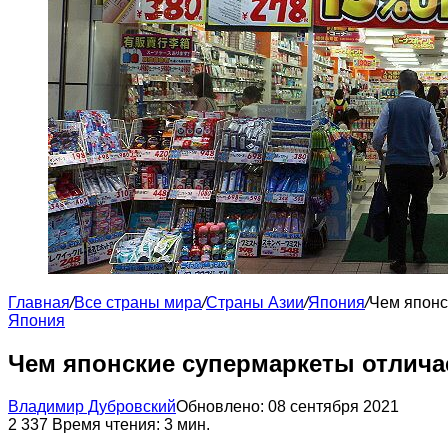
Главная
/
Все страны мира
/
Страны Азии
/
Япония
/
Чем японс
Япония
Чем японские супермаркеты отлича
Владимир Дубровский
Обновлено: 08 сентября 2021
2
337
Время чтения: 3 мин.