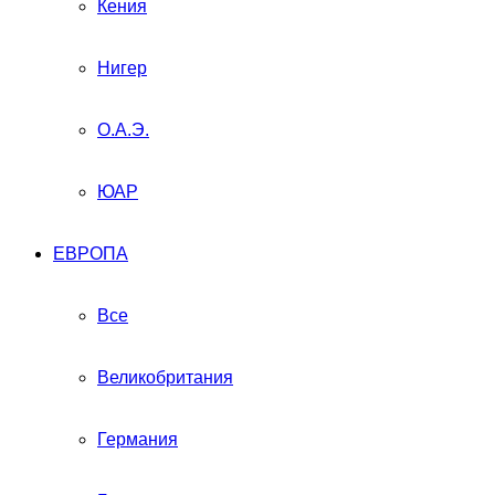
Кения
Нигер
О.А.Э.
ЮАР
ЕВРОПА
Все
Великобритания
Германия