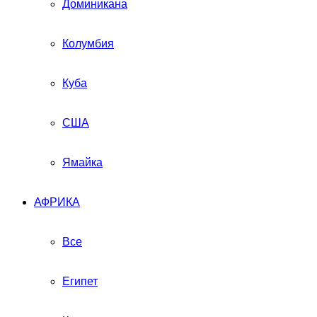
Доминикана
Колумбия
Куба
США
Ямайка
АФРИКА
Все
Египет